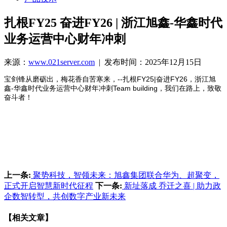
扎根FY25 奋进FY26 | 浙江旭鑫-华鑫时代
业务运营中心财年冲刺
来源：
www.021server.com
| 发布时间：2025年12月15日
宝剑锋从磨砺出，梅花香自苦寒来，--扎根FY25|奋进FY26，浙江旭
鑫-华鑫时代业务运营中心财年冲刺Team building，我们在路上，致敬
奋斗者！
上一条:
聚势科技，智领未来：旭鑫集团联合华为、超聚变，
正式开启智慧新时代征程
下一条:
新址落成 乔迁之喜 | 助力政
企数智转型，共创数字产业新未来
【相关文章】