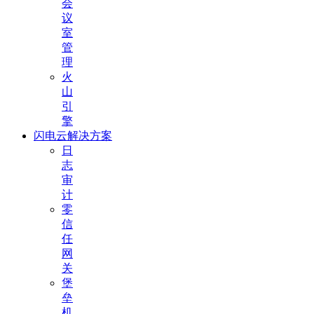
会
议
室
管
理
火
山
引
擎
闪电云解决方案
日
志
审
计
零
信
任
网
关
堡
垒
机