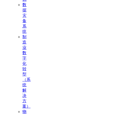
数
据
灾
备
系
统
制
造
业
数
字
化
转
型
（系
统
解
决
方
案）
物