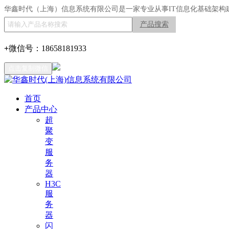
华鑫时代（上海）信息系统有限公司是一家专业从事IT信息化基础架构
产品搜索
+
微信号：
18658181933
点击复制微信
首页
产品中心
超
聚
变
服
务
器
H3C
服
务
器
闪