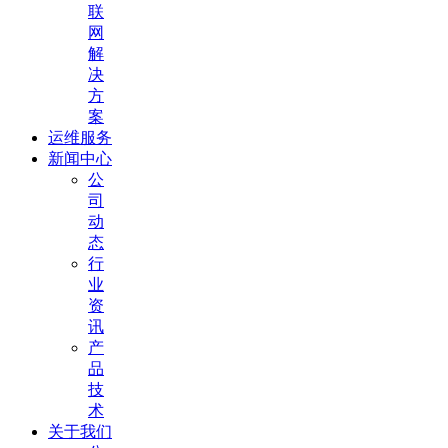
联
网
解
决
方
案
运维服务
新闻中心
公
司
动
态
行
业
资
讯
产
品
技
术
关于我们