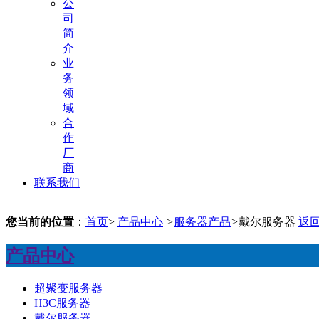
公
司
简
介
业
务
领
域
合
作
厂
商
联系我们
您当前的位置
：
首页
>
产品中心
>
服务器产品
>
戴尔服务器
返
产品中心
超聚变服务器
H3C服务器
戴尔服务器