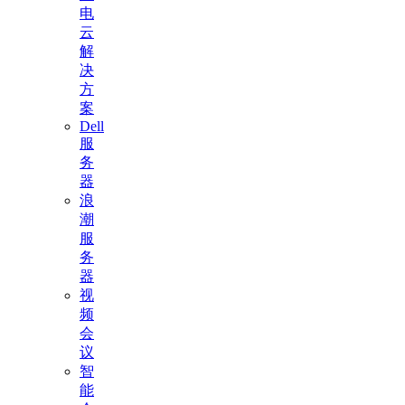
电
云
解
决
方
案
Dell
服
务
器
浪
潮
服
务
器
视
频
会
议
智
能