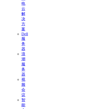
电
云
解
决
方
案
Dell
服
务
器
浪
潮
服
务
器
视
频
会
议
智
能