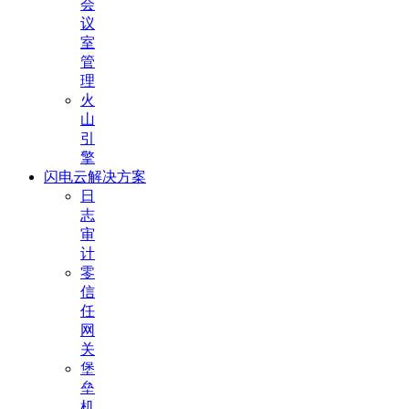
会
议
室
管
理
火
山
引
擎
闪电云解决方案
日
志
审
计
零
信
任
网
关
堡
垒
机