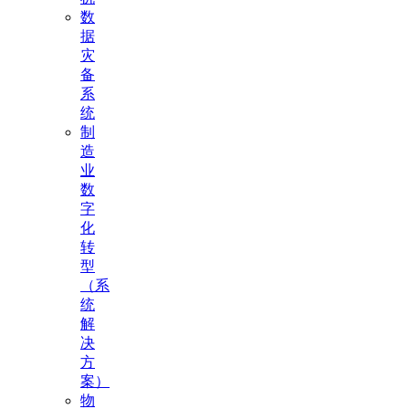
数
据
灾
备
系
统
制
造
业
数
字
化
转
型
（系
统
解
决
方
案）
物