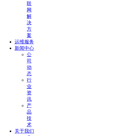
联
网
解
决
方
案
运维服务
新闻中心
公
司
动
态
行
业
资
讯
产
品
技
术
关于我们