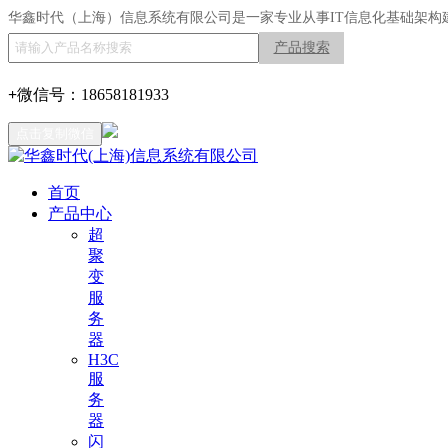
华鑫时代（上海）信息系统有限公司是一家专业从事IT信息化基础架构
产品搜索
+
微信号：
18658181933
点击复制微信
首页
产品中心
超
聚
变
服
务
器
H3C
服
务
器
闪