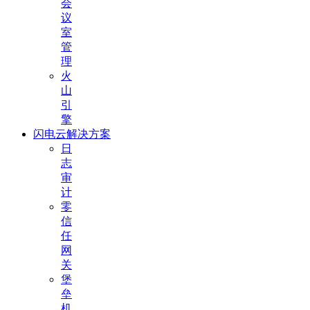
会
议
室
管
理
火
山
引
擎
闪电云解决方案
日
志
审
计
零
信
任
网
关
堡
垒
机