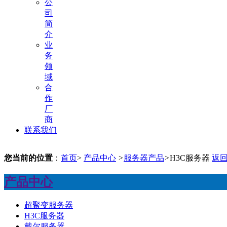
公
司
简
介
业
务
领
域
合
作
厂
商
联系我们
您当前的位置
：
首页
>
产品中心
>
服务器产品
>
H3C服务器
返
产品中心
超聚变服务器
H3C服务器
戴尔服务器