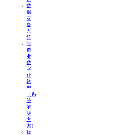
数
据
灾
备
系
统
制
造
业
数
字
化
转
型
（系
统
解
决
方
案）
物