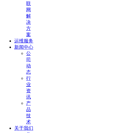
联
网
解
决
方
案
运维服务
新闻中心
公
司
动
态
行
业
资
讯
产
品
技
术
关于我们