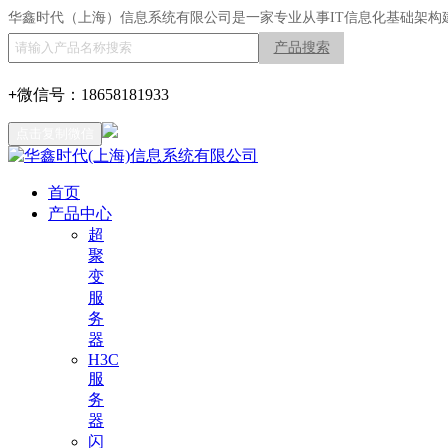
华鑫时代（上海）信息系统有限公司是一家专业从事IT信息化基础架构
产品搜索
+
微信号：
18658181933
点击复制微信
首页
产品中心
超
聚
变
服
务
器
H3C
服
务
器
闪