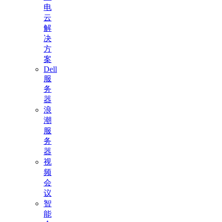
电
云
解
决
方
案
Dell
服
务
器
浪
潮
服
务
器
视
频
会
议
智
能