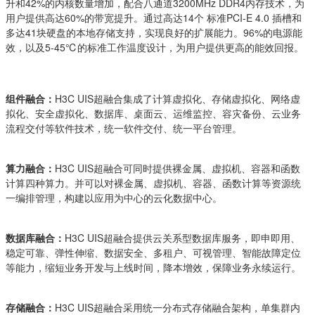
升和42%的内核数量增加，配合八通道3200MHz DDR4内存技术，为
用户提供高达60%的带宽提升。通过高达14个 标准PCI-E 4.0 插槽和
多达41块硬盘的本地存储支持，实现良好的扩展能力。96%的电源能
效，以及5-45℃的标准工作温度设计，为用户提供更高的能效回报。
组件融合：
H3C UIS超融合集成了计算虚拟化、存储虚拟化、网络虚
拟化、安全虚拟化、数据库、桌面云、运维监控、容灾备份、云业务
流程交付等软件技术，统一软件交付、统一平台管理。
算力融合：
H3C UIS超融合可同时提供裸金属、虚拟机、容器和函数
计算四种算力。并可以对裸金属、虚拟机、容器、函数计算等资源统
一编排管理，构建以应用为中心的云化数据中心。
数据库融合：
H3C UIS超融合提供云关系型数据库服务，即申即用、
稳定可靠、弹性伸缩、数据安全、多租户、可视管理、智能故障定位
等能力，缩短业务开发与上线时间，降本增效，保障业务永续运行。
存储融合：
H3C UIS超融合采用统一分布式存储融合架构，单集群内