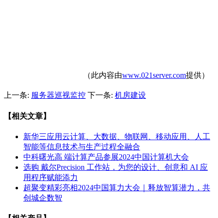
（此内容由
www.021server.com
提供）
上一条:
服务器巡视监控
下一条:
机房建设
【相关文章】
新华三应用云计算、大数据、物联网、移动应用、人工
智能等信息技术与生产过程全融合
中科曙光高 端计算产品参展2024中国计算机大会
选购 戴尔Precision 工作站，为您的设计、创意和 AI 应
用程序赋能添力
超聚变精彩亮相2024中国算力大会｜释放智算潜力，共
创城企数智