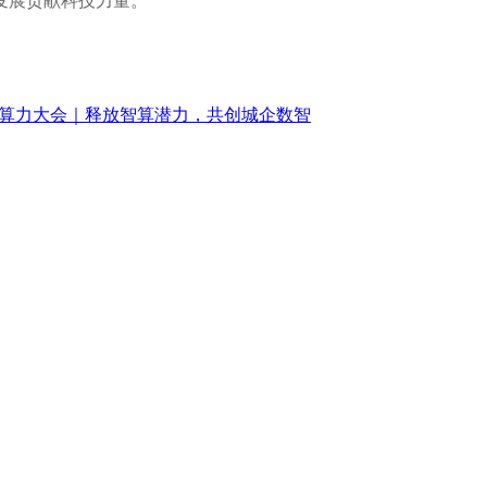
发展贡献科技力量。
国算力大会｜释放智算潜力，共创城企数智