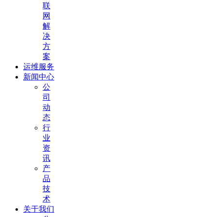
联
网
解
决
方
案
运维服务
新闻中心
公
司
动
态
行
业
资
讯
产
品
技
术
关于我们