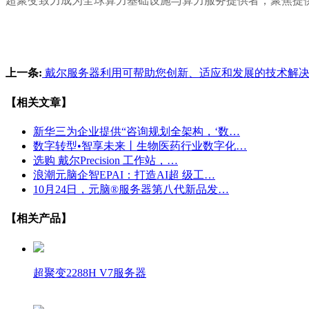
超聚变致力成为全球算力基础设施与算力服务提供者，聚焦提
上一条:
戴尔服务器利用可帮助您创新、适应和发展的技术解决
【相关文章】
新华三为企业提供“咨询规划全架构，‘数…
数字转型•智享未来丨生物医药行业数字化…
选购 戴尔Precision 工作站，…
浪潮元脑企智EPAI：打造AI超 级工…
10月24日，元脑®服务器第八代新品发…
【相关产品】
超聚变2288H V7服务器