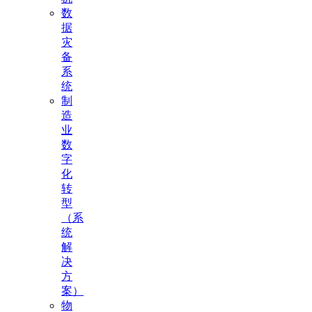
数
据
灾
备
系
统
制
造
业
数
字
化
转
型
（系
统
解
决
方
案）
物