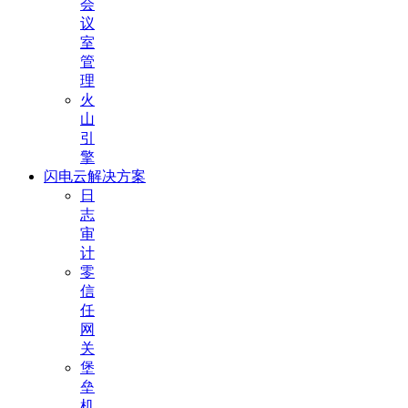
会
议
室
管
理
火
山
引
擎
闪电云解决方案
日
志
审
计
零
信
任
网
关
堡
垒
机