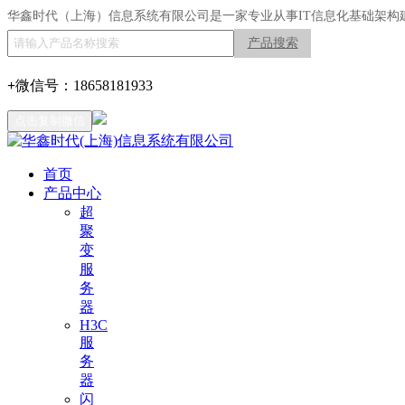
华鑫时代（上海）信息系统有限公司是一家专业从事IT信息化基础架构
产品搜索
+
微信号：
18658181933
点击复制微信
首页
产品中心
超
聚
变
服
务
器
H3C
服
务
器
闪