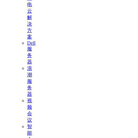
电
云
解
决
方
案
Dell
服
务
器
浪
潮
服
务
器
视
频
会
议
智
能