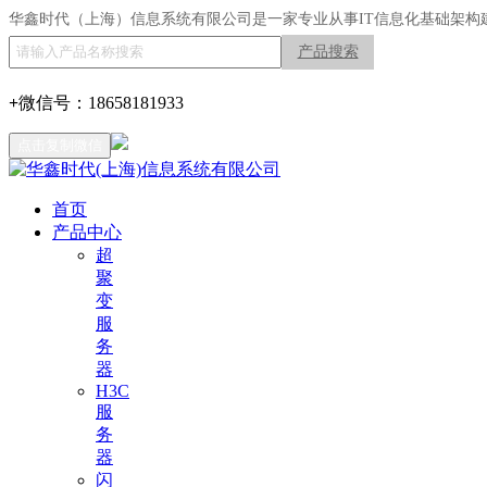
华鑫时代（上海）信息系统有限公司是一家专业从事IT信息化基础架构
产品搜索
+
微信号：
18658181933
点击复制微信
首页
产品中心
超
聚
变
服
务
器
H3C
服
务
器
闪