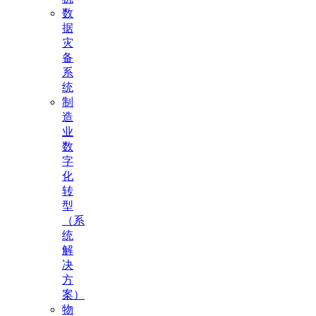
数
据
灾
备
系
统
制
造
业
数
字
化
转
型
（系
统
解
决
方
案）
物