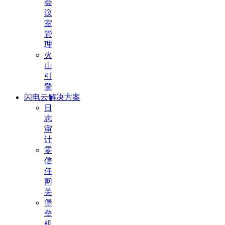
会
议
室
管
理
火
山
引
擎
闪电云解决方案
日
志
审
计
零
信
任
网
关
堡
垒
机