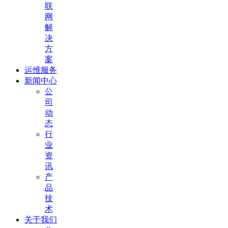
联
网
解
决
方
案
运维服务
新闻中心
公
司
动
态
行
业
资
讯
产
品
技
术
关于我们