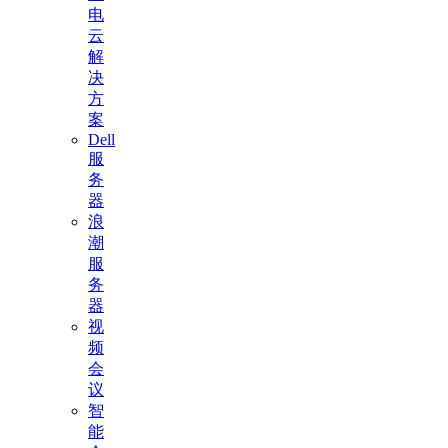
电
云
解
决
方
案
Dell
服
务
器
浪
潮
服
务
器
视
频
会
议
智
能