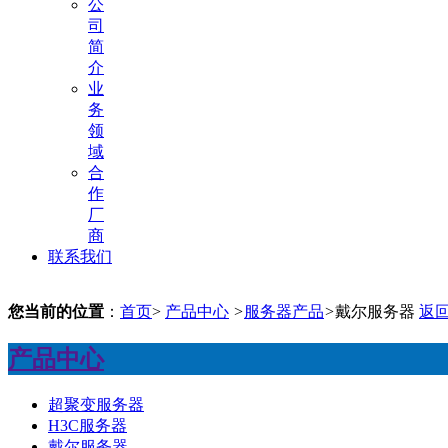
公
司
简
介
业
务
领
域
合
作
厂
商
联系我们
您当前的位置
：
首页
>
产品中心
>
服务器产品
>
戴尔服务器
返
产品中心
超聚变服务器
H3C服务器
戴尔服务器