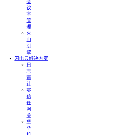
会
议
室
管
理
火
山
引
擎
闪电云解决方案
日
志
审
计
零
信
任
网
关
堡
垒
机