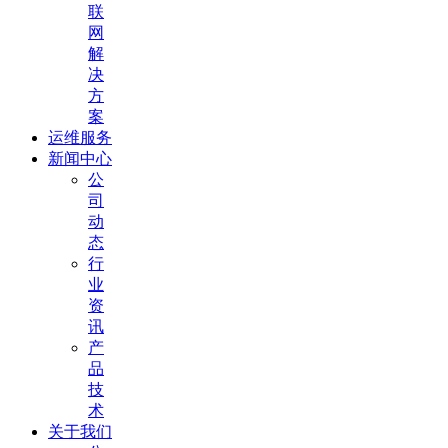
联
网
解
决
方
案
运维服务
新闻中心
公
司
动
态
行
业
资
讯
产
品
技
术
关于我们