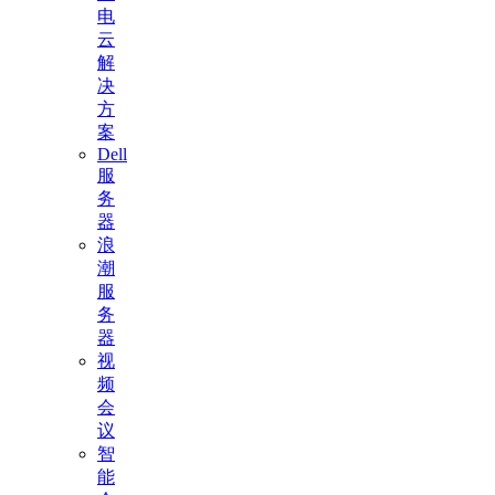
电
云
解
决
方
案
Dell
服
务
器
浪
潮
服
务
器
视
频
会
议
智
能