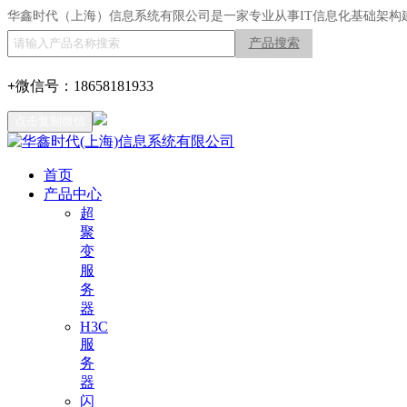
华鑫时代（上海）信息系统有限公司是一家专业从事IT信息化基础架构
产品搜索
+
微信号：
18658181933
点击复制微信
首页
产品中心
超
聚
变
服
务
器
H3C
服
务
器
闪