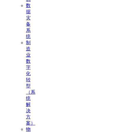
数
据
灾
备
系
统
制
造
业
数
字
化
转
型
（系
统
解
决
方
案）
物