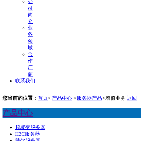
公
司
简
介
业
务
领
域
合
作
厂
商
联系我们
您当前的位置
：
首页
>
产品中心
>
服务器产品
>
增值业务
返回
产品中心
超聚变服务器
H3C服务器
戴尔服务器