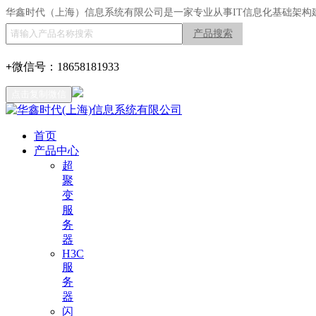
华鑫时代（上海）信息系统有限公司是一家专业从事IT信息化基础架构
产品搜索
+
微信号：
18658181933
点击复制微信
首页
产品中心
超
聚
变
服
务
器
H3C
服
务
器
闪