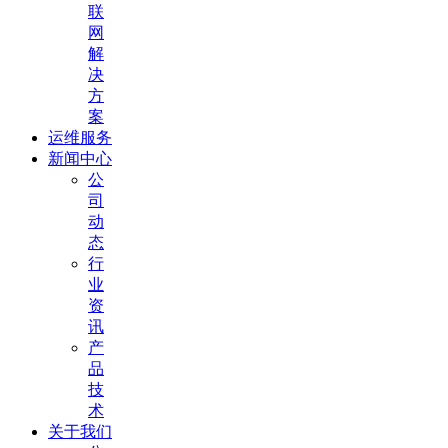
联
网
解
决
方
案
运维服务
新闻中心
公
司
动
态
行
业
资
讯
产
品
技
术
关于我们