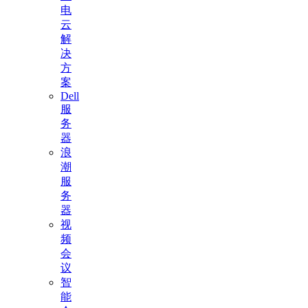
电
云
解
决
方
案
Dell
服
务
器
浪
潮
服
务
器
视
频
会
议
智
能