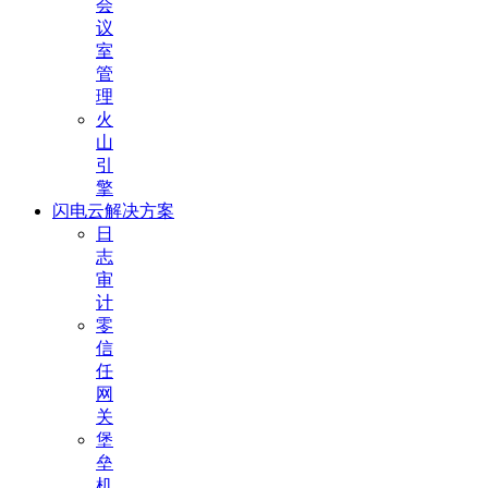
会
议
室
管
理
火
山
引
擎
闪电云解决方案
日
志
审
计
零
信
任
网
关
堡
垒
机