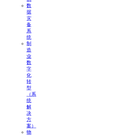
数
据
灾
备
系
统
制
造
业
数
字
化
转
型
（系
统
解
决
方
案）
物