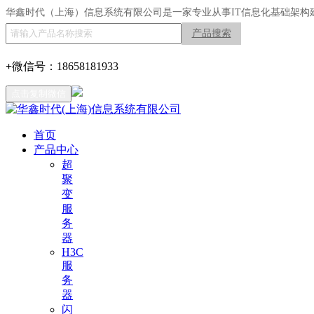
华鑫时代（上海）信息系统有限公司是一家专业从事IT信息化基础架构
产品搜索
+
微信号：
18658181933
点击复制微信
首页
产品中心
超
聚
变
服
务
器
H3C
服
务
器
闪