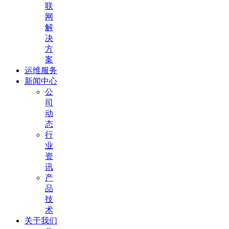
联
网
解
决
方
案
运维服务
新闻中心
公
司
动
态
行
业
资
讯
产
品
技
术
关于我们