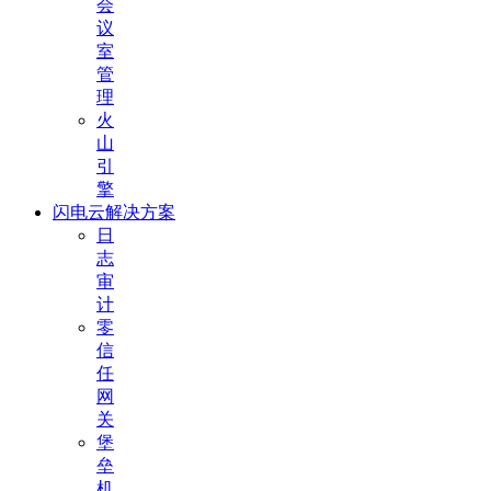
会
议
室
管
理
火
山
引
擎
闪电云解决方案
日
志
审
计
零
信
任
网
关
堡
垒
机