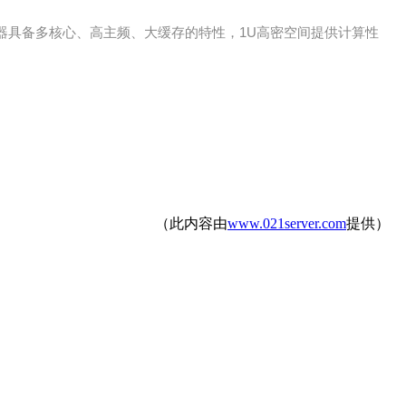
G7服务器具备多核心、高主频、大缓存的特性，1U高密空间提供计算性
（此内容由
www.021server.com
提供）