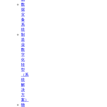
数
据
灾
备
系
统
制
造
业
数
字
化
转
型
（系
统
解
决
方
案）
物