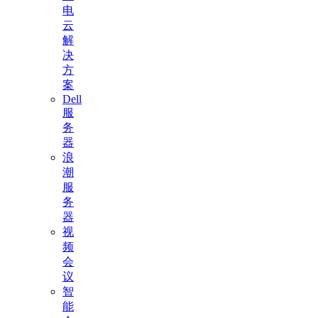
电
云
解
决
方
案
Dell
服
务
器
浪
潮
服
务
器
视
频
会
议
智
能