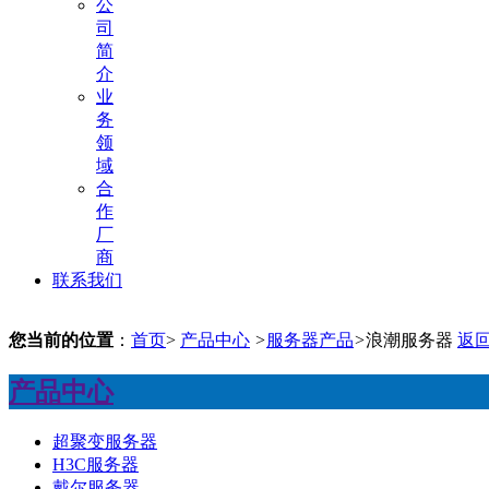
公
司
简
介
业
务
领
域
合
作
厂
商
联系我们
您当前的位置
：
首页
>
产品中心
>
服务器产品
>
浪潮服务器
返
产品中心
超聚变服务器
H3C服务器
戴尔服务器