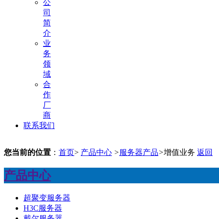
公
司
简
介
业
务
领
域
合
作
厂
商
联系我们
您当前的位置
：
首页
>
产品中心
>
服务器产品
>
增值业务
返回
产品中心
超聚变服务器
H3C服务器
戴尔服务器