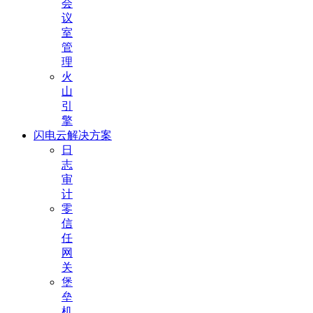
会
议
室
管
理
火
山
引
擎
闪电云解决方案
日
志
审
计
零
信
任
网
关
堡
垒
机