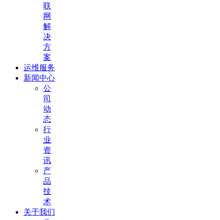
联
网
解
决
方
案
运维服务
新闻中心
公
司
动
态
行
业
资
讯
产
品
技
术
关于我们