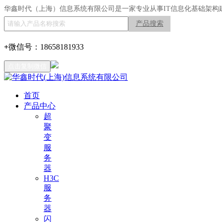
华鑫时代（上海）信息系统有限公司是一家专业从事IT信息化基础架构
产品搜索
+
微信号：
18658181933
点击复制微信
首页
产品中心
超
聚
变
服
务
器
H3C
服
务
器
闪