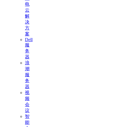
电
云
解
决
方
案
Dell
服
务
器
浪
潮
服
务
器
视
频
会
议
智
能