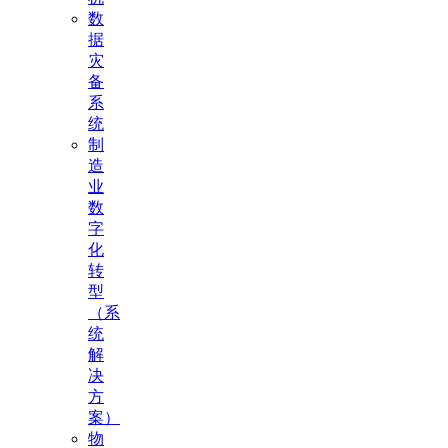
数
据
灾
备
系
统
制
造
业
数
字
化
转
型
（系
统
解
决
方
案）
物