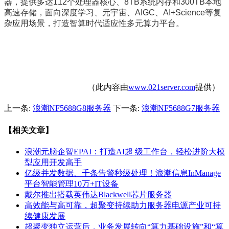
器，提供多达112个处理器核心、8TB系统内存和300TB本地
高速存储，面向深度学习、元宇宙、AIGC、AI+Science等复
杂应用场景，打造智算时代适应性多元算力平台。
（此内容由
www.021server.com
提供）
上一条:
浪潮NF5688G8服务器
下一条:
浪潮NF5688G7服务器
【相关文章】
浪潮元脑企智EPAI：打造AI超 级工作台，轻松进阶大模
型应用开发高手
亿级并发数据、千条告警秒级处理！浪潮信息InManage
平台智能管理10万+IT设备
戴尔推出搭载英伟达Blackwell芯片服务器
高效能与高可靠，超聚变持续助力服务器电源产业可持
续健康发展
超聚变独立运营后，业务发展转向“算力基础设施”和“算